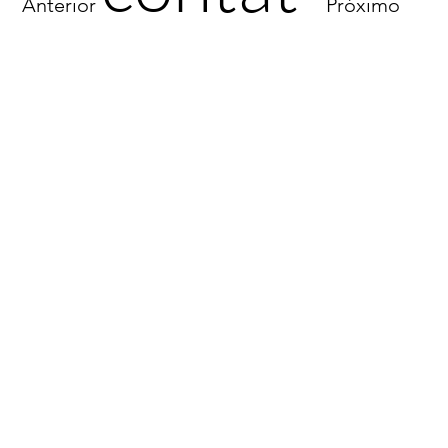
Anterior
Próximo
o
Av. Barão de Itapura, 2294
Guanabara
Campinas, São Paulo - Brasil
+55 11 94323.4004
arquiteta@leticiapassarini.com.br