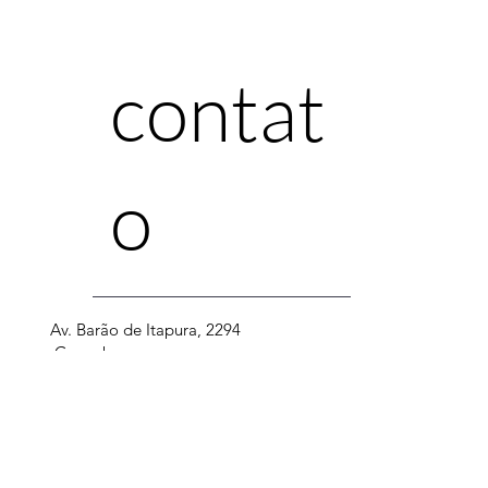
contat
o
Av. Barão de Itapura, 2294
Guanabara
Campinas, São Paulo - Brasil
+55 11 94323.4004
arquiteta@leticiapassarini.com.br